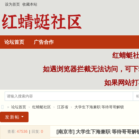
设为首页
收藏本站
论坛首页
广告合作
红蜻蜓社区
如遇浏览器拦截无法访问，可下
如果网站打不
»
论坛首页
›
红蜻蜓社区
›
江苏省
›
大学生下海兼职 等待哥哥解锁
红
发新帖
蜻
[南京市]
大学生下海兼职 等待哥哥解
查看:
47536
|
回复:
0
蜒