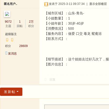
社
匿名用户..
发表于 2025-3-11 09:37:34
|
显示全部楼层
区
【城市区域】：山东-青岛-
【小姐数量】：1
9072
1
2万
【小姐年龄】：30岁-40岁
主题
回帖
积分
【消费情况】：500
【服务内容】：做爱 口交 毒龙 鸳鸯浴
超级版主
【联系方式】：
积分
28609
发消息
【细节描述】：这个姐姐去过好几次了，服
【图片信息】：
回复
发新帖