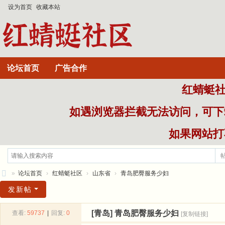
设为首页
收藏本站
论坛首页
广告合作
红蜻蜓社区
如遇浏览器拦截无法访问，可下
如果网站打不
»
论坛首页
›
红蜻蜓社区
›
山东省
›
青岛肥臀服务少妇
红
发新帖
蜻
[青岛]
青岛肥臀服务少妇
查看:
59737
|
回复:
0
[复制链接]
蜒